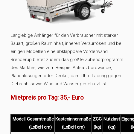
Langlebige Anhänger für den Verbraucher mit starker
Bauart, großen Rauminhalt, inneren Verzurrösen und bei
einigen Modelllen eine abklappbare Vorderwand.
Brenderup bietet zudem das größte Zubehörprogramm
des Marktes, wie zum Beispiel Aufsatzbordwände,
Planenlösungen oder Deckel, damit Ihre Ladung gegen
Diebstahl sowie Wind und Wasser geschützt ist.
Mietpreis pro Tag: 35,- Euro
Modell
Gesamtmaße
Kasteninnenmaße
ZGG
Nutzlast
Eigen
(LxBxH cm)
(LxBxH cm)
(kg)
(kg)
(