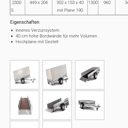
2300
449 x 204
302 x 153 x 40
1300
960
3
S
mit Plane 190
Eigenschaften:
Inneres Verzurrsystem
40 cm hohe Bordwände für mehr Volumen
Hochplane mit Gestell