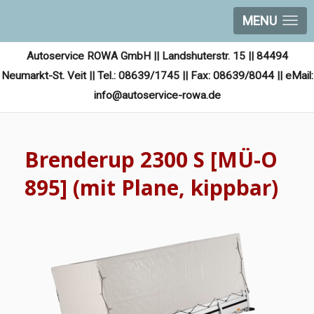
MENU
Autoservice ROWA GmbH || Landshuterstr. 15 || 84494
Neumarkt-St. Veit || Tel.: 08639/1745 || Fax: 08639/8044 || eMail:
info@autoservice-rowa.de
Brenderup 2300 S [MÜ-O
895] (mit Plane, kippbar)