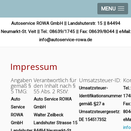
MENU
Autoservice ROWA GmbH || Landshuterstr. 15 || 84494
Neumarkt-St. Veit || Tel.: 08639/1745 || Fax: 08639/8044 || eMail:
info@autoservice-rowa.de
Impressum
Angaben
Verantwortlich für
Umsatzsteuer-ID:
Kon
gemäß §
den Inhalt nach §
Umsatzsteuer-
Tel.
5 TMG:
55 Abs. 2 RStV:
Identifikationsnummer
174
Auto
Auto Service ROWA
gemäß §27 a
Fax
Service
GmbH
Umsatzsteuergesetz:
804
ROWA
Walter Zeilbeck
DE 154517352
eMai
GmbH
Landshuter Strasse 15
inf
Landshuter
84494 Neumarkt-St.