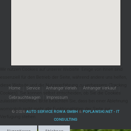
Wir nutzen Cookies auf unserer Website. Einige von ihnen sind
essenziell für den Betrieb der Seite, während andere uns helfen,
diese Website und die Nutzererfahrung zu verbessern (Tracking
Home
Service
Anhänger Verleih
Anhänger Verkauf
Cookies). Sie können selbst entscheiden, ob Sie die Cookies
Gebrauchtwagen
Impressum
zulassen möchten. Bitte beachten Sie, dass bei einer Ablehnung
womöglich nicht mehr alle Funktionalitäten der Seite zur
© 2026
AUTO SERVICE ROWA GMBH
&
POPLAWSKI.NET - IT
Verfügung stehen.
CONSULTING